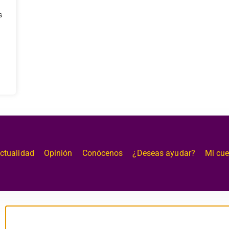
modal-check
s
ctualidad
Opinión
Conócenos
¿Deseas ayudar?
Mi cu