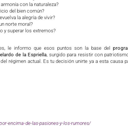
armonía con la naturaleza?
vicio del bien común?
vuelva la alegría de vivir?
un norte moral?
do y superar los extremos?
ntes, le informo que esos puntos son la base del
progr
elardo de la Espriella
, surgido para resistir con patriotism
 del régimen actual. Es tu decisión unirte ya a esta causa 
-por-encima-de-las-pasiones-y-los-rumores/