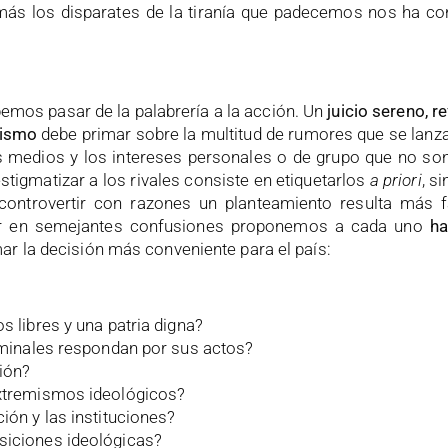
más los disparates de la tiranía que padecemos nos ha c
emos pasar de la palabrería a la acción. Un
juicio sereno, r
bismo
debe primar sobre la multitud de rumores que se lanza
medios y los intereses personales o de grupo que no son 
igmatizar a los rivales consiste en etiquetarlos
a priori
, s
ontrovertir con razones un planteamiento resulta más fá
caer en semejantes confusiones proponemos a cada uno
ha
ar la decisión más conveniente para el país:
s libres y una patria digna?
riminales respondan por sus actos?
ción?
extremismos ideológicos?
ión y las instituciones?
siciones ideológicas?