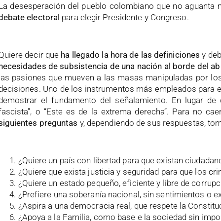
La desesperación del pueblo colombiano que no aguanta 
debate electoral
para elegir Presidente y Congreso.
Quiere decir que
ha llegado la hora de las definiciones
y deb
necesidades de subsistencia de una nación al borde del a
las pasiones que mueven a las masas manipuladas por los 
decisiones. Uno de los instrumentos más empleados para est
demostrar el fundamento del señalamiento. En lugar de c
fascista”, o “Este es de la extrema derecha”. Para no 
siguientes preguntas
y, dependiendo de sus respuestas, tom
¿Quiere un país con libertad para que existan ciudadano
¿Quiere que exista justicia y seguridad para que los c
¿Quiere un estado pequeño, eficiente y libre de corrup
¿Prefiere una soberanía nacional, sin sentimientos o 
¿Aspira a una democracia real, que respete la Constituc
¿Apoya a la Familia, como base e la sociedad sin impo