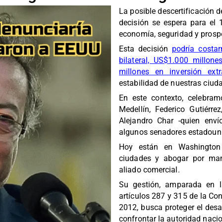
La posible descertificación 
decisión se espera para el
economía, seguridad y prosp
Esta decisión
podría costa
bilateral, US$1.000 millon
millones en inversión extr
estabilidad de nuestras ciud
En este contexto, celebramo
Medellín, Federico Gutiérrez
Alejandro Char -quien enví
algunos senadores estadoun
Hoy están en Washington 
ciudades y abogar por mant
aliado comercial.
Su gestión, amparada en 
artículos 287 y 315 de la Con
2012, busca proteger el desa
confrontar la autoridad nacio