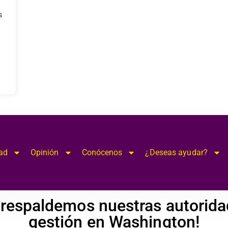
modal-check
s
ad
Opinión
Conócenos
¿Deseas ayudar?
¡respaldemos nuestras autorid
gestión en Washington!