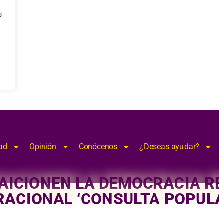
modal-check
s
ad
Opinión
Conócenos
¿Deseas ayudar?
AICIONEN LA DEMOCRACIA 
RACIONAL ‘CONSULTA POPUL