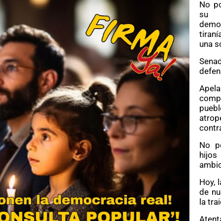
No po
su r
democ
tiran
una s
Senad
defen
Apel
compr
pueb
atrop
contra
No pe
hijo
ambic
Hoy, 
de nu
la tra
Atent