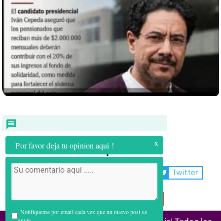
x
Por favor deja tu opinion aqui !
Compartir:
WhatsApp
Facebook
Twitter
Telegram
Email
Notifiqueme por email cada vez que un nuevo post se
envie