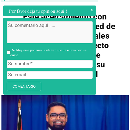
x
Por favor deja tu opinion aqui !
Este acercamiento con
Guyana se suma a la red de
alianzas internacionales
que el presidente electo
Notifiqueme por email cada vez que un nuevo post se
construye para que
envie
Colombia recupere su
liderazgo regional
COMENTARIO