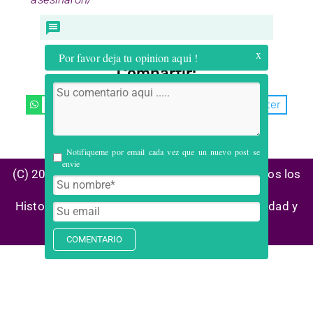
x
Por favor deja tu opinion aqui !
Compartir:
WhatsApp
Facebook
Twitter
Telegram
Email
Notifiqueme por email cada vez que un nuevo post se
envie
(C) 2026 Alianza Reconstrucción Colombia| Todos los
derechos reservados
Historias de éxito | Marco legal |
Política privacidad y
cookies
| Enlaces aliados | Centro ayuda
COMENTARIO