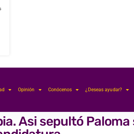
s
ad
Opinión
Conócenos
¿Deseas ayudar?
ia. Asi sepultó Paloma