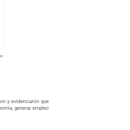
as
ron y evidenciaron que
conomía, generar empleo