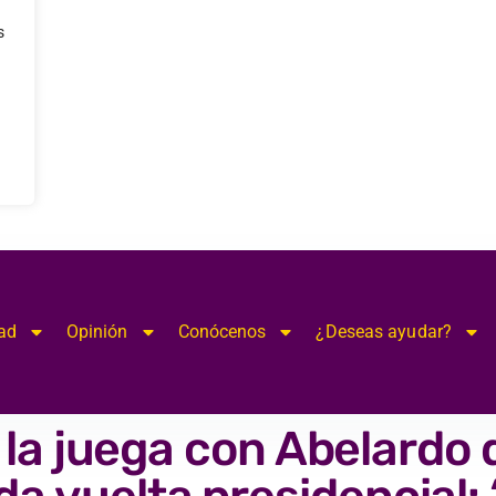
s
ad
Opinión
Conócenos
¿Deseas ayudar?
la juega con Abelardo d