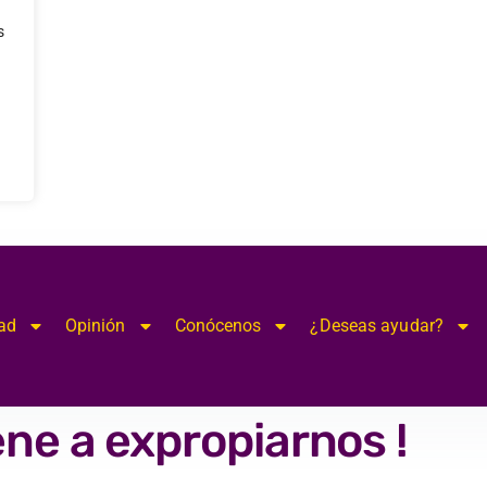
s
ad
Opinión
Conócenos
¿Deseas ayudar?
ne a expropiarnos !