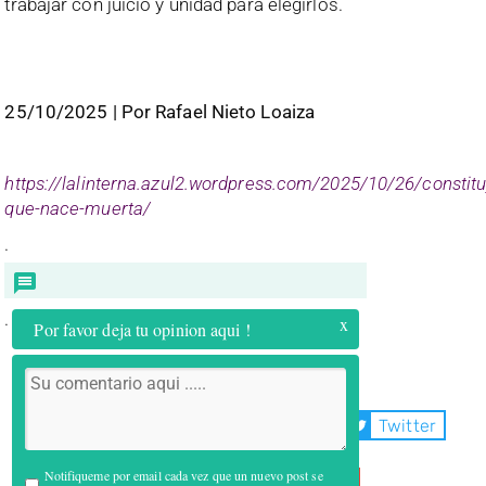
trabajar con juicio y unidad para elegirlos.
25/10/2025 | Por Rafael Nieto Loaiza
https://lalinterna.azul2.wordpress.com/2025/10/26/constitu
que-nace-muerta/
.
.
x
Por favor deja tu opinion aqui !
Compartir:
WhatsApp
Facebook
Twitter
Notifiqueme por email cada vez que un nuevo post se
Telegram
Email