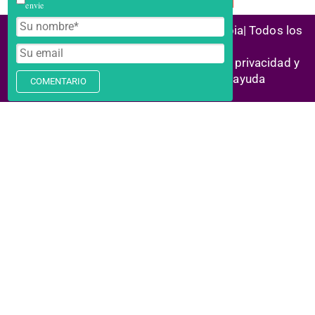
envie
(C) 2026 Alianza Reconstrucción Colombia| Todos los
derechos reservados
Historias de éxito | Marco legal |
Política privacidad y
cookies
| Enlaces aliados | Centro ayuda
COMENTARIO