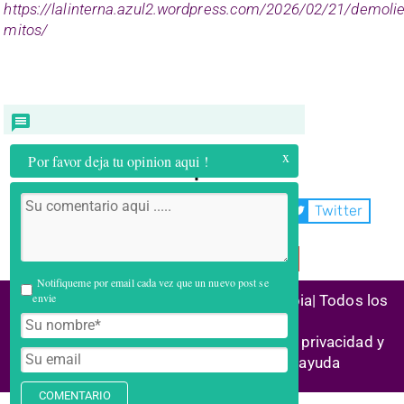
https://lalinterna.azul2.wordpress.com/2026/02/21/demoli
mitos/
x
Por favor deja tu opinion aqui !
Compartir:
WhatsApp
Facebook
Twitter
Telegram
Email
Notifiqueme por email cada vez que un nuevo post se
envie
(C) 2026 Alianza Reconstrucción Colombia| Todos los
derechos reservados
Historias de éxito | Marco legal |
Política privacidad y
cookies
| Enlaces aliados | Centro ayuda
COMENTARIO