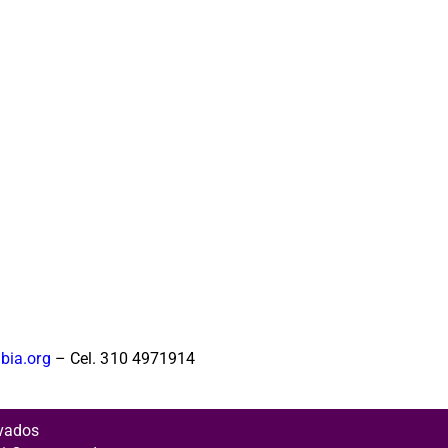
mbia.org
– Cel. 310 4971914
rvados