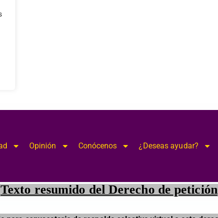
modal-check
s
ad
Opinión
Conócenos
¿Deseas ayudar?
Texto resumido del Derecho de petición