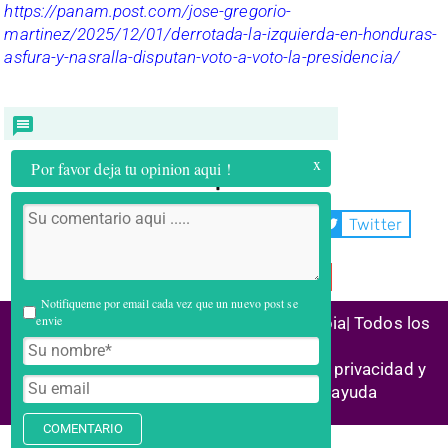
https://panam.post.com/jose-gregorio-
martinez/2025/12/01/derrotada-la-izquierda-en-honduras-
asfura-y-nasralla-disputan-voto-a-voto-la-presidencia/
x
Por favor deja tu opinion aqui !
Compartir:
WhatsApp
Facebook
Twitter
Telegram
Email
Notifiqueme por email cada vez que un nuevo post se
envie
(C) 2026 Alianza Reconstrucción Colombia| Todos los
derechos reservados
Historias de éxito | Marco legal |
Política privacidad y
cookies
| Enlaces aliados | Centro ayuda
COMENTARIO