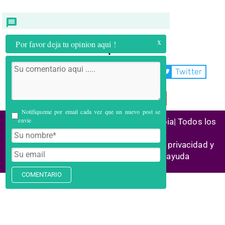
x
Por favor deja tu opinion aqui !
Compartir:
WhatsApp
Facebook
Twitter
Telegram
Email
Notifiqueme por email cada vez que un nuevo post se
envie
(C) 2026 Alianza Reconstrucción Colombia| Todos los
derechos reservados
Historias de éxito | Marco legal |
Política privacidad y
cookies
| Enlaces aliados | Centro ayuda
COMENTARIO