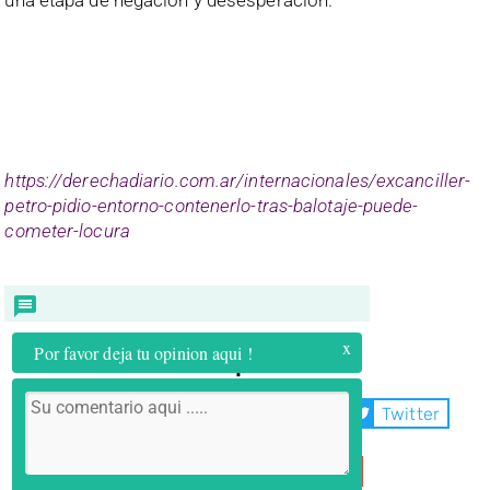
una etapa de negación y desesperación.
https://derechadiario.com.ar/internacionales/excanciller-
petro-pidio-entorno-contenerlo-tras-balotaje-puede-
cometer-locura
x
Por favor deja tu opinion aqui !
Compartir:
WhatsApp
Facebook
Twitter
Telegram
Email