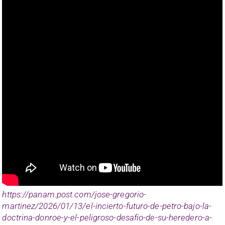
https://panam.post.com/jose-gregorio-
martinez/2026/01/13/el-incierto-futuro-de-petro-bajo-la-
doctrina-donroe-y-el-peligroso-desafio-de-su-heredero-a-