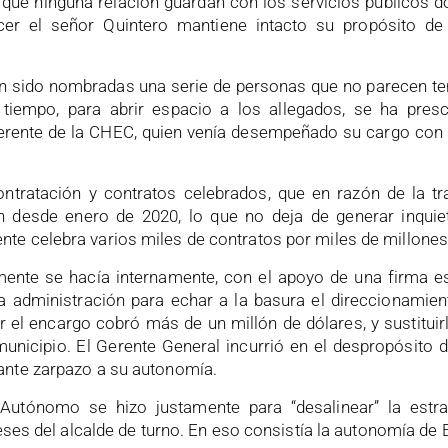
s que ninguna relación guardan con los servicios públicos d
ecer el señor Quintero mantiene intacto su propósito de
an sido nombradas una serie de personas que no parecen t
tiempo, para abrir espacio a los allegados, se ha pre
gerente de la CHEC, quien venía desempeñado su cargo con
ntratación y contratos celebrados, que en razón de la tr
n desde enero de 2020, lo que no deja de generar inquie
te celebra varios miles de contratos por miles de millones
ente se hacía internamente, con el apoyo de una firma es
a administración para echar a la basura el direccionamient
 el encargo cobró más de un millón de dólares, y sustituir
municipio. El Gerente General incurrió en el despropósito d
ante zarpazo a su autonomía.
Autónomo se hizo justamente para “desalinear” la estrate
eses del alcalde de turno. En eso consistía la autonomía de