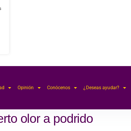
s
ad
Opinión
Conócenos
¿Deseas ayudar?
rto olor a podrido