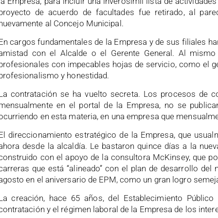
la Empresa, para incluir una inverosímil lista de actividade
proyecto de acuerdo de facultades fue retirado, al par
nuevamente al Concejo Municipal.
En cargos fundamentales de la Empresa y de sus filiales h
amistad con el Alcalde o el Gerente General. Al mismo 
profesionales con impecables hojas de servicio, como el 
profesionalismo y honestidad.
La contratación se ha vuelto secreta. Los procesos de co
mensualmente en el portal de la Empresa, no se publica
ocurriendo en esta materia, en una empresa que mensualmen
El direccionamiento estratégico de la Empresa, que usualm
ahora desde la alcaldía. Le bastaron quince días a la nuev
construido con el apoyo de la consultora McKinsey, que por
carreras que está “alineado” con el plan de desarrollo del 
agosto en el aniversario de EPM, como un gran logro semej
La creación, hace 65 años, del Establecimiento Público 
contratación y el régimen laboral de la Empresa de los inter