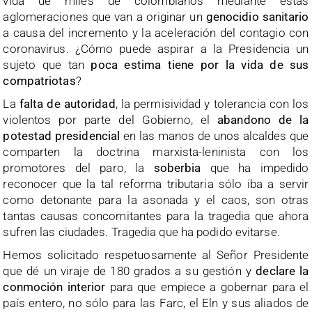
vida de miles de colombianos mediante estas
aglomeraciones que van a originar un
genocidio sanitario
a causa del incremento y la aceleración del contagio con
coronavirus. ¿Cómo puede aspirar a la Presidencia un
sujeto que tan
poca estima tiene por la vida de sus
compatriotas
?
La
falta de autoridad
, la permisividad y tolerancia con los
violentos por parte del Gobierno, el
abandono de la
potestad presidencial
en las manos de unos alcaldes que
comparten la doctrina marxista-leninista con los
promotores del paro, la
soberbia
que ha impedido
reconocer que la tal reforma tributaria sólo iba a servir
como detonante para la asonada y el caos, son otras
tantas causas concomitantes para la tragedia que ahora
sufren las ciudades. Tragedia que ha podido evitarse.
Hemos solicitado respetuosamente al Señor Presidente
que dé un viraje de 180 grados a su gestión y
declare la
conmoción interior
para que empiece a gobernar para el
país entero, no sólo para las Farc, el Eln y sus aliados de