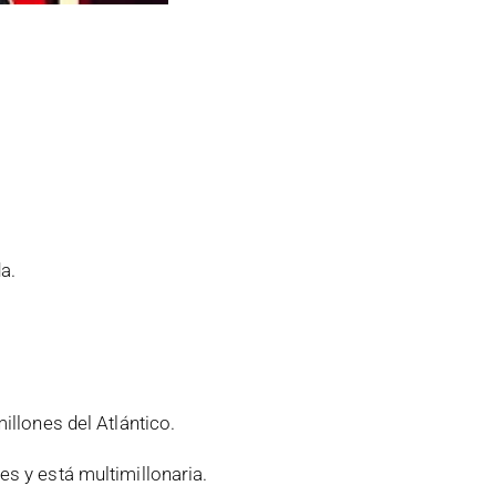
a.
illones del Atlántico.
s y está multimillonaria.