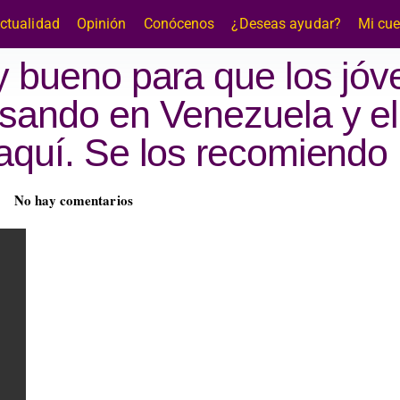
ctualidad
Opinión
Conócenos
¿Deseas ayudar?
Mi cu
y bueno para que los jóv
sando en Venezuela y el
aquí. Se los recomiendo
No hay comentarios