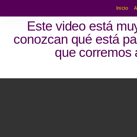
Inicio
A
.
Este video está mu
conozcan qué está pa
que corremos 