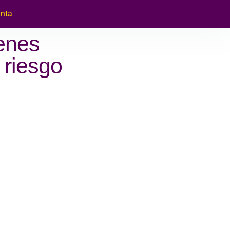
enta
enes
 riesgo