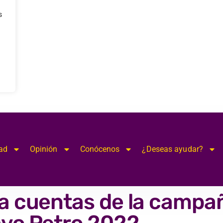
s
ad
Opinión
Conócenos
¿Deseas ayudar?
na cuentas de la campa