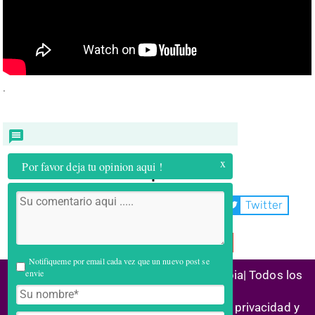
.
x
Por favor deja tu opinion aqui !
Compartir:
WhatsApp
Facebook
Twitter
Telegram
Email
Notifiqueme por email cada vez que un nuevo post se
envie
(C) 2026 Alianza Reconstrucción Colombia| Todos los
derechos reservados
Historias de éxito | Marco legal |
Política privacidad y