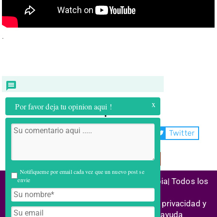
.
x
Por favor deja tu opinion aqui !
Compartir:
WhatsApp
Facebook
Twitter
Telegram
Email
Notifiqueme por email cada vez que un nuevo post se
envie
(C) 2026 Alianza Reconstrucción Colombia| Todos los
derechos reservados
Historias de éxito | Marco legal |
Política privacidad y
cookies
| Enlaces aliados | Centro ayuda