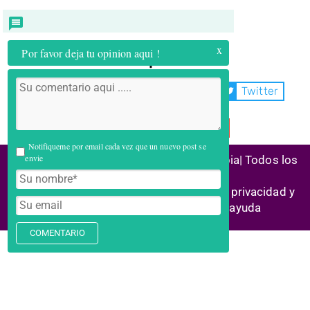
x
Por favor deja tu opinion aqui !
Compartir:
WhatsApp
Facebook
Twitter
Telegram
Email
Notifiqueme por email cada vez que un nuevo post se
envie
(C) 2026 Alianza Reconstrucción Colombia| Todos los
derechos reservados
Historias de éxito | Marco legal |
Política privacidad y
cookies
| Enlaces aliados | Centro ayuda
COMENTARIO