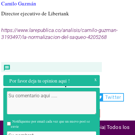
Camilo Guzmán
Director ejecutivo de Libertank
https://www.larepublica.co/analisis/camilo-guzman-
3193497/la-normalizacion-del-saqueo-4205268
x
Por favor deja tu opinion aqui !
Compartir:
WhatsApp
Facebook
Twitter
Telegram
Email
Notifiqueme por email cada vez que un nuevo post se
envie
(C) 2026 Alianza Reconstrucción Colombia| Todos los
derechos reservados