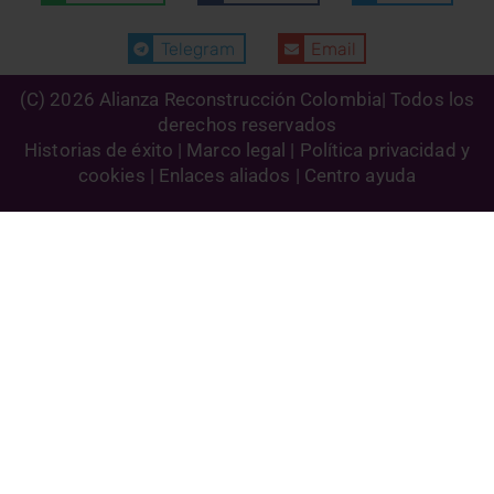
Telegram
Email
(C) 2026 Alianza Reconstrucción Colombia| Todos los
derechos reservados
Historias de éxito | Marco legal |
Política privacidad y
cookies
| Enlaces aliados | Centro ayuda