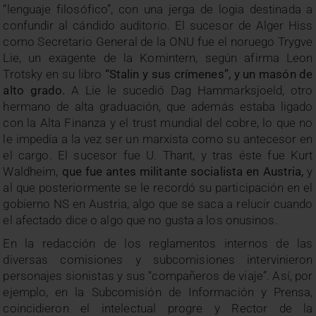
“lenguaje filosófico”, con una jerga de logia destinada a
confundir al cándido auditorio. El sucesor de Alger Hiss
como Secretario General de la ONU fue el noruego Trygve
Lie, un exagente de la Komintern, según afirma Leon
Trotsky en su libro
“Stalin y sus crímenes”, y un masón de
alto grado.
A Lie le sucedió Dag Hammarksjoeld, otro
hermano de alta graduación, que además estaba ligado
con la Alta Finanza y el trust mundial del cobre, lo que no
le impedía a la vez ser un marxista como su antecesor en
el cargo. El sucesor fue U. Thant, y tras éste fue Kurt
Waldheim,
que fue antes militante socialista en Austria,
y
al que posteriormente se le recordó su participación en el
gobierno NS en Austria, algo que se saca a relucir cuando
el afectado dice o algo que no gusta a los onusinos.
En la redacción de los reglamentos internos de las
diversas comisiones y subcomisiones intervinieron
personajes sionistas y sus “compañeros de viaje”. Así, por
ejemplo, en la Subcomisión de Información y Prensa,
coincidieron el intelectual progre y Rector de la