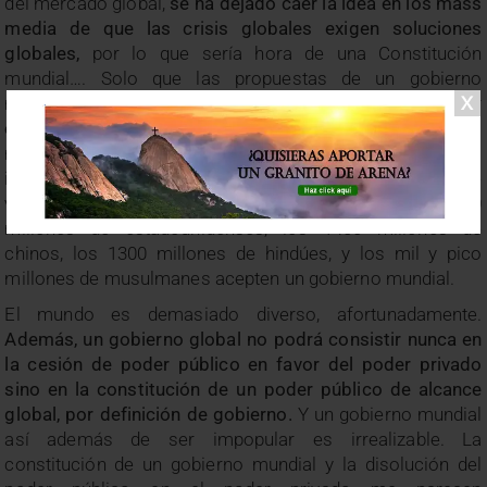
del mercado global,
se ha dejado caer la idea en los mass
media de que las crisis globales exigen soluciones
globales,
por lo que sería hora de una Constitución
mundial…. Solo que las propuestas de un gobierno
mundial, además de impopulares, son irrealizables. Por
eso no se puede plantear la opción de un solo gobierno
mundial porque además de ser algo impopular, es
imposible de realizar. Y no creo sinceramente que nadie
vaya a conseguir en los próximos cien años que los 330
millones de estadounidenses, los 1400 millones de
chinos, los 1300 millones de hindúes, y los mil y pico
millones de musulmanes acepten un gobierno mundial.
El mundo es demasiado diverso, afortunadamente.
Además, un gobierno global no podrá consistir nunca en
la cesión de poder público en favor del poder privado
sino en la constitución de un poder público de alcance
global, por definición de gobierno.
Y un gobierno mundial
así además de ser impopular es irrealizable. La
constitución de un gobierno mundial y la disolución del