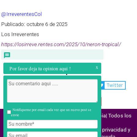
@IrreverentesCol
Publicado: octubre 6 de 2025
Los Irreverentes
https://losirreve.rentes.com/2025/10/neron-tropical/
x
Por favor deja tu opinion aqui !
Compartir:
WhatsApp
Facebook
Twitter
Telegram
Email
Notifiqueme por email cada vez que un nuevo post se
envie
(C) 2026 Alianza Reconstrucción Colombia| Todos los
derechos reservados
Historias de éxito | Marco legal |
Política privacidad y
cookies
| Enlaces aliados | Centro ayuda