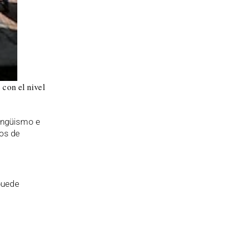
 con el nivel
lingüismo e
cos de
 puede