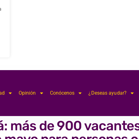
s
ad
Opinión
Conócenos
¿Deseas ayudar?
á: más de 900 vacantes