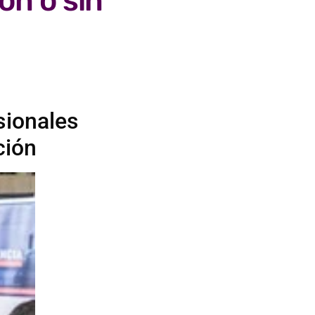
on o sin
sionales
ción