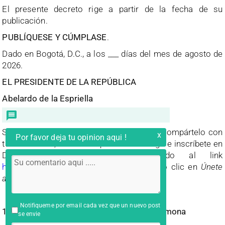
El presente decreto rige a partir de la fecha de su
publicación.
PUBLÍQUESE Y CÚMPLASE
.
Dado en Bogotá, D.C., a los ___ días del mes de agosto de
2026.
EL PRESIDENTE DE LA REPÚBLICA
Abelardo de la Espriella
Si esto es lo que quieres para Colombia, compártelo con
x
Por favor deja tu opinion aqui !
tus contactos, llévalos a que voten contigo e inscríbete en
Defensores de la Patria entrando al link
https://defensoresdelapatria.com/
y dando clic en
Únete
al movimiento
.
Notifiqueme por email cada vez que un nuevo post
17/05/2026 |
Por: Luis Alfonso García Carmona
se envie