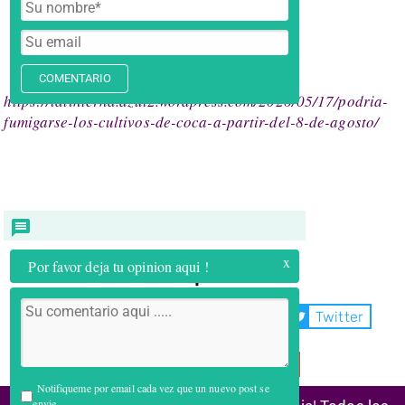
COMENTARIO
https://lalinterna.azul2.wordpress.com/2026/05/17/podria-
fumigarse-los-cultivos-de-coca-a-partir-del-8-de-agosto/
x
Por favor deja tu opinion aqui !
Compartir:
WhatsApp
Facebook
Twitter
Telegram
Email
Notifiqueme por email cada vez que un nuevo post se
envie