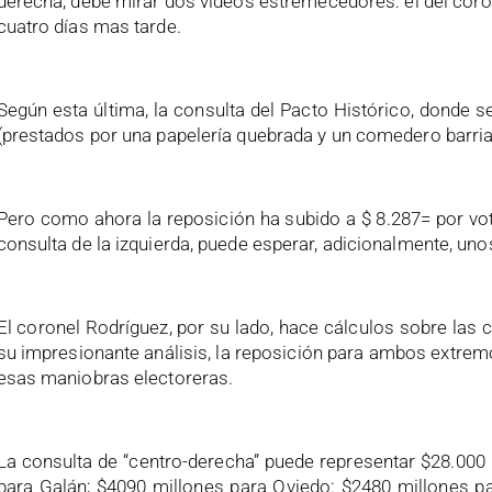
derecha, debe mirar dos videos estremecedores: el del coron
cuatro días mas tarde.
Según esta última, la consulta del Pacto Histórico, donde
(prestados por una papelería quebrada y un comedero barria
Pero como ahora la reposición ha subido a $ 8.287= por vot
consulta de la izquierda, puede esperar, adicionalmente, un
El coronel Rodríguez, por su lado, hace cálculos sobre las 
su impresionante análisis, la reposición para ambos extremos
esas maniobras electoreras.
La consulta de “centro-derecha” puede representar $28.000 
para Galán; $4090 millones para Oviedo: $2480 millones pa