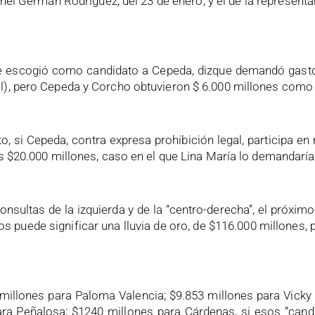
el Germán Rodríguez, del 23 de enero, y el de la representa
 se escogió como candidato a Cepeda, dizque demandó gast
l), pero Cepeda y Corcho obtuvieron $ 6.000 millones como 
o, si Cepeda, contra expresa prohibición legal, participa e
os $20.000 millones, caso en el que Lina María lo demandarí
consultas de la izquierda y de la “centro-derecha”, el próx
 puede significar una lluvia de oro, de $116.000 millones, 
millones para Paloma Valencia; $9.853 millones para Vicky 
ra Peñalosa; $1240 millones para Cárdenas, si esos “cand