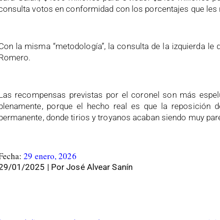
consulta votos en conformidad con los porcentajes que les 
Con la misma “metodología”, la consulta de la izquierda le 
Romero.
Las recompensas previstas por el coronel son más espeluz
plenamente, porque el hecho real es que la reposición d
permanente, donde tirios y troyanos acaban siendo muy par
Fecha:
29 enero, 2026
29/
01/20
25
| Por
José Alvear Sanín