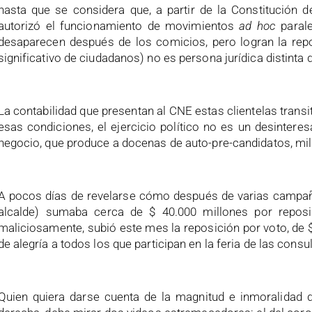
hasta que se considera que, a partir de la Constitución d
autorizó el funcionamiento de movimientos
ad hoc
paral
desaparecen después de los comicios, pero logran la repos
significativo de ciudadanos) no es persona jurídica distinta d
La contabilidad que presentan al CNE estas clientelas transit
esas condiciones, el ejercicio político no es un desintere
negocio, que produce a docenas de auto-pre-candidatos, mil
A pocos días de revelarse cómo después de varias campa
alcalde) sumaba cerca de $ 40.000 millones por reposic
maliciosamente, subió este mes la reposición por voto, de 
de alegría a todos los que participan en la feria de las consu
Quien quiera darse cuenta de la magnitud e inmoralidad d