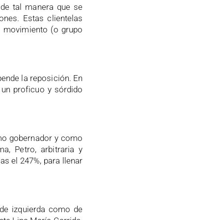
, de tal manera que se
iones. Estas clientelas
el movimiento (o grupo
epende la reposición. En
 un proficuo y sórdido
omo gobernador y como
, Petro, arbitraria y
s el 247%, para llenar
o de izquierda como de