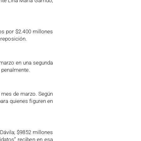
nte Lina María Garrido,
os por $2.400 millones
reposición.
n marzo en una segunda
a penalmente.
imo mes de marzo. Según
para quienes figuren en
Dávila; $9852 millones
idatos” reciben en esa