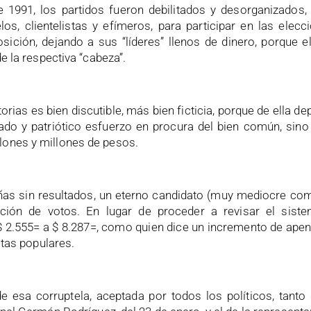
e 1991, los partidos fueron debilitados y desorganizados
elos, clientelistas y efímeros, para participar en las elecc
ición, dejando a sus “líderes” llenos de dinero, porque 
e la respectiva “cabeza”.
orias es bien discutible, más bien ficticia, porque de ella d
sado y patriótico esfuerzo en procura del bien común, sino
lones y millones de pesos.
ñas sin resultados, un eterno candidato (muy mediocre c
ión de votos. En lugar de proceder a revisar el sistema
$ 2.555= a $ 8.287=, como quien dice un incremento de apena
ltas populares.
e esa corruptela, aceptada por todos los políticos, tant