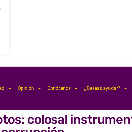
s
ad
Opinión
Conócenos
¿Deseas ayudar?
otos: colosal instrumen