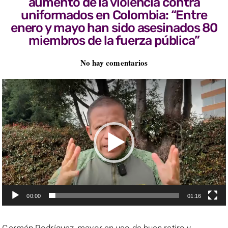
aumento de la violencia contra
uniformados en Colombia: “Entre
enero y mayo han sido asesinados 80
miembros de la fuerza pública”
No hay comentarios
Reproductor
de
vídeo
00:00
01:16
Germán Rodríguez, mayor en uso de buen retiro y