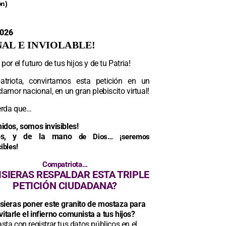
ón)
2026
AL E INVIOLABLE
!
por el futuro de tus hijos y de tu Patria!
triota, convirtamos esta petición en un
lamor nacional, en un gran plebiscito virtual!
rda que…
idos, somos invisibles!
os, y de la mano
de Dios… ¡seremos
ibles!
Compatriota…
ISIERAS RESPALDAR ESTA TRIPLE
PETICIÓN CIUDADANA?
sieras poner este granito de mostaza para
vitarle el infierno comunista a tus hijos?
sta con registrar tus datos públicos en el