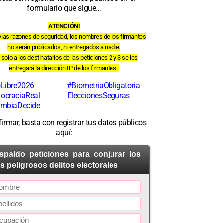
formulario que sigue…
ATENCIÓN!
vias razones de seguridad, los nombres de los firmantes
no serán publicados, ni entregados a nadie.
 solo a los destinatarios de las peticiones 2 y 3 se les
entregará la dirección IP de los firmantes.
Libre2026
#BiometriaObligatoria
ocraciaReal
EleccionesSeguras
ombiaDecide
firmar, basta con registrar tus datos públicos
aquí:
spaldo peticiones para conjurar los
s peligrosos delitos electorales