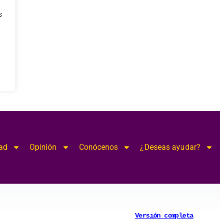
modal-check
s
ad
Opinión
Conócenos
¿Deseas ayudar?
Versión completa