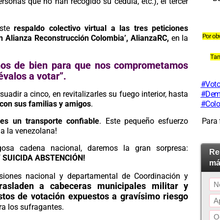
rsonas que no han recogido su cédula, etc.), el tercer
este
respaldo colectivo virtual a las tres peticiones
Por ob
ón Alianza Reconstrucción Colombia’, AlianzaRC,
en la
Tan
anos de bien para que nos comprometamos
évalos a votar”.
#Voto
dir a cinco, en revitalizarles su fuego interior, hasta
#Dem
 con sus familias y amigos
.
#Col
les un transporte confiable
. Este pequeño esfuerzo
Para 
 a la venezolana!
gosa cadena nacional, daremos la gran sorpresa:
Re
 SUICIDA ABSTENCIÓN!
má
siones nacional y departamental de Coordinación y
trasladen a cabeceras municipales militar y
stos de votación expuestos a gravísimo riesgo
ra los sufragantes.