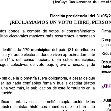
(incluye los Derechos de Petici
Elección presidencial del 31/05/
¡RECLAMAMOS UN VOTO LIBRE, PERSON
ios donde la compra de votos, el constreñimiento
Firma 
elitos electorales masivos más recurrentes- amenazan
Compa
gran c
identificado
170 municipios
del país (81 de ellos en
Recue
encia y fraude electoral, donde viven aproximadamente
ar (11% del censo nacional). En estos municipios,
Desun
iesgos colectivos de voto bajo grave amenaza y de
Unid
invenc
n que la biometría fuera obligatoria, a pesar de que
r las nada confiables firma y huella dactilar (datos
¿QU
, una vez más, la publicación de este formulario en la
itución.
¿Qui
erificar cuantas veces se cometió la suplantación de los
e
 abstencionistas históricos, muertos que no han sido
Ba