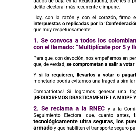
dados de baja en la Registraduría, jóvenes o pe
delito electoral más recurrente e impune.
Hoy, con la razón y con el corazón, firmo 
interpuestas o replicadas por la ‘Confederaci
que muy respetuosamente:
1. Se convoca a todos los colombi
con el llamado: “Multiplícate por 5 y ll
Para que, con devoción, nos empeñemos en persua
que, de verdad,
se comprometan a salir a votar
Y
si lo requieren, llevarlos a votar o pagar
monetario podría evitarnos una tragedia similar
Compatriotas! Si logramos generar una fo
¡REDUCIREMOS DRÁSTICAMENTE LA MIOPE Y
2. Se reclama a la RNEC
y a la Comi
Seguimiento Electoral que, cuanto antes
,
tecnológicamente ultra seguras, los pue
armado
y q
ue habiliten el transporte seguro pa