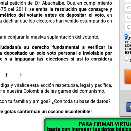
nial petición del Dr. Abuchaibe. Que, en cumplimiento
475
del 2011,
se
emita la resolución que consagre y
métrico del votante antes de depositar el voto,
en
la dactilar que los electores han venido estampando en
para conjurar la masiva suplantación del votante.
AU
PE
LOS
ciudadanía su derecho fundamental a verificar la
COL
la depositado un solo voto personal e inviolable por
ES
e y a impugnar las elecciones si así lo considera
 † †
ga y viralice esta acción respetuosa, legal y pacífica,
ar a nuestra Colombia de las garras del comunismo.
con tu familia y amigos? ¿Con toda tu base de datos?
 de gotas conforman un océano incontenible!
PARA FIRMAR VIRT
basta con ingresar tus datos básico