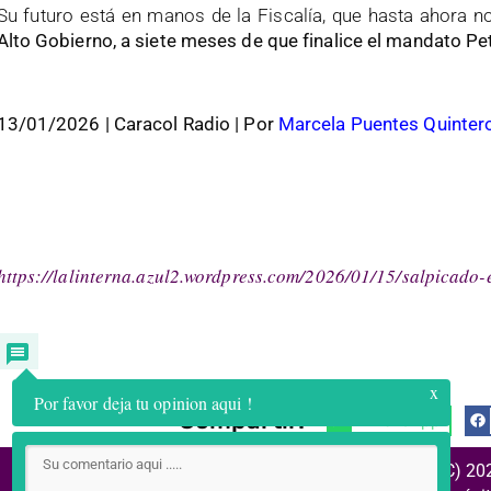
Su futuro está en manos de la Fiscalía, que hasta ahora no
Alto Gobierno, a siete meses de que finalice el mandato Pe
13/01/2026
| Caracol Radio |
Por
Marcela Puentes Quinter
https://lalinterna.azul2.wordpress.com/2026/01/15/salpicado-
x
Por favor deja tu opinion aqui !
Compartir:
WhatsApp
(C) 20