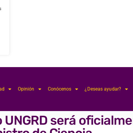
s
ad
Opinión
Conócenos
¿Deseas ayudar?
o UNGRD será oficialm