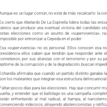
Aunque es un lugar común, no está de más recalcarlo: la conf
Es cierto que Abelardo De La Espriella lidera todas las encu
pánico que produce una eventual victoria del candidato st
estas elecciones como un asunto de «supervivencia», raz
imposible por entronizar a Cepeda en el poder.
Esa «supervivencia» no es personal. Ellos conocen esa real
presidencia ellos saben que tendrán que responder ante el
cometieron, por sus alianzas con el terrorismo y por su p
epítome de la corrupción y de la degradación, buscan impedir,
Echandía afirmaba que cuando un partido distinto ganaba la
son los maleantes que integran esa estructura delincuencia
Faltan pocos días para las elecciones. Hay que concurrir mas
vuelta, y entender que el
ballotage
es una campaña completa
están enfrentando al mal radical, al hampa, al narcoter
convenciendo indecisos, atrayendo abstencionistas y ratifica