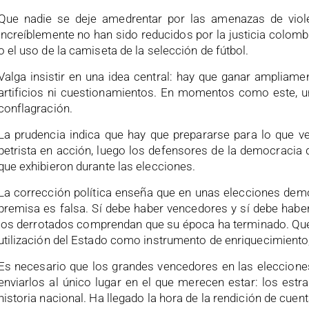
Que nadie se deje amedrentar por las amenazas de viole
increíblemente no han sido reducidos por la justicia colombi
o el uso de la camiseta de la selección de fútbol.
Valga insistir en una idea central: hay que ganar ampliam
artificios ni cuestionamientos. En momentos como este, una
conflagración.
La prudencia indica que hay que prepararse para lo que ve
petrista en acción, luego los defensores de la democracia
que exhibieron durante las elecciones.
La corrección política enseña que en unas elecciones demo
premisa es falsa. Sí debe haber vencedores y sí debe haber
los derrotados comprendan que su época ha terminado. Que 
utilización del Estado como instrumento de enriquecimiento
Es necesario que los grandes vencedores en las elecciones
enviarlos al único lugar en el que merecen estar: los estra
historia nacional. Ha llegado la hora de la rendición de cuent