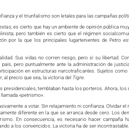
ianza y el triunfalismo son letales para las campañas polít
estas; es cierto que hay un ambiente de opinión pública muy 
alinista; pero también es cierto que el régimen socialcom
ón por la que los principales lugartenientes de Petro es
idad. Sus vidas no corren riesgo, pero sí su libertad. Con
 país, pero puntualmente ante la administración de justic
articipación en estructuras narcotraficantes. Sujetos como
 al precio que sea, la victoria del
Tigre
.
s presidenciales, temblaban hasta los porteros. Ahora, los 
l llamada «petrismo».
ivamente a votar. Sin relajamiento ni confianza. Olvidar el 
mente diferente en la que se arranca desde cero. Los d
rorismo. En consecuencia, es necesario hacer campaña ha
ndo a los convencidos. La victoria ha de ser incontrastable