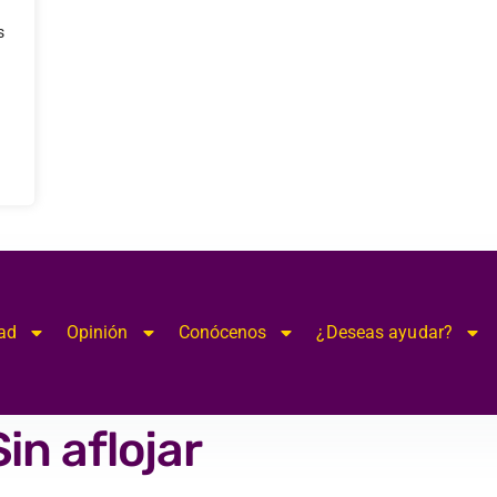
s
ad
Opinión
Conócenos
¿Deseas ayudar?
Sin aflojar