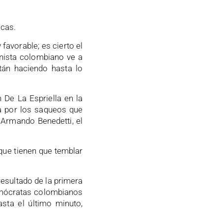
icas.
favorable; es cierto el
unista colombiano ve a
tán haciendo hasta lo
 De La Espriella en la
ia por los saqueos que
 Armando Benedetti, el
que tienen que temblar
resultado de la primera
emócratas colombianos
sta el último minuto,
.