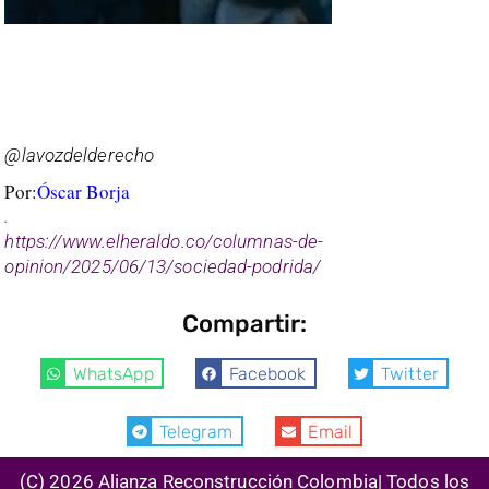
@lavozdelderecho
Por:
Óscar Borja
.
https://www.elheraldo.co/columnas-de-
opinion/2025/06/13/sociedad-podrida/
Compartir:
WhatsApp
Facebook
Twitter
Telegram
Email
(C) 2026 Alianza Reconstrucción Colombia| Todos los