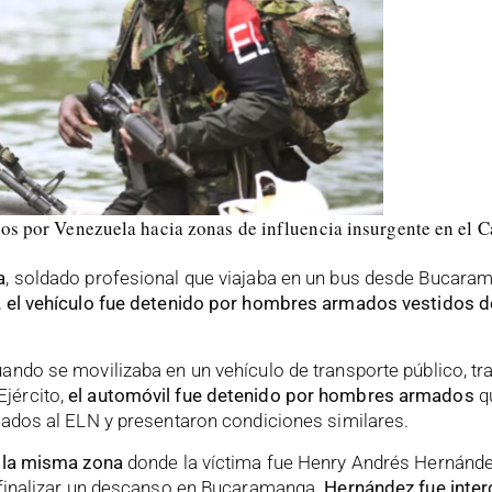
os por Venezuela hacia zonas de influencia insurgente en el C
a
, soldado profesional que viajaba en un bus desde Bucara
,
el vehículo fue detenido por hombres armados vestidos de
uando se movilizaba en un vehículo de transporte público, 
Ejército,
el automóvil fue detenido por hombres armados
qu
cados al ELN y presentaron condiciones similares.
n la misma zona
donde la víctima fue Henry Andrés Hernánd
s finalizar un descanso en Bucaramanga.
Hernández fue inter