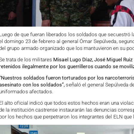
Luego de que fueran liberados los soldados que secuestró l
el domingo 23 de febrero al general Ómar Sepúlveda, segund
del grupo armado organizado que los mantuvieron en su po
Se trata de los militares
Misael Lugo Díaz, José Miguel Rui
retenidos ilegalmente por los guerrilleros cuando se movil
“N
uestros soldados fueron torturados por los narcoterror
asesinato con los soldados
”,
señaló el general Sepúlveda de
uniformados afectados.
El alto oficial indicó que todos estos hechos eran una viola
de la institución castrense instaurarán las denuncias corres
por los hechos que perpetraron los integrantes del ELN que 
Reproductor