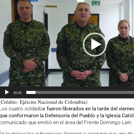
de
vídeo
00:00
(Crédito: Ejército Nacional de Colombia)
Los cuatro soldado
s
fueron liberados en la tarde del viern
que conformaron la Defensoría del Pueblo y la Iglesia Catól
comunicado que emitió en el área del Frente Domingo Laín.
En la misiva los subversivos llegaron a asegurar que uno d