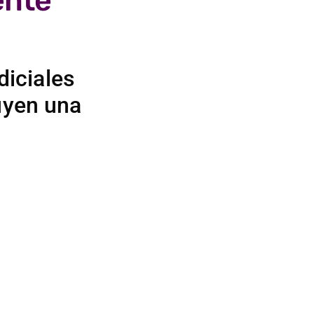
ente
diciales
uyen una