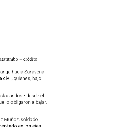
atatumbo – crédito
manga hacia Saravena
 civil
, quienes, bajo
trasladándose desde
el
e lo obligaron a bajar.
ez Muñoz, soldado
ceptado en los ejes