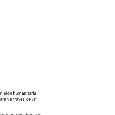
omisión humanitaria
aran a través de un
átricos, mientras que