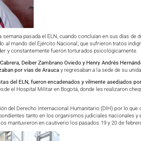
a semana pasada el ELN, cuando concluían en sus días de d
o al mando del Ejército Nacional, que sufrieron tratos indi
der y constantemente fueron torturados psicológicamente.
z Cabrera, Deiber Zambrano Oviedo y Henry Andrés Hernán
izaban por vías de Arauca
y regresaban a la sede de su unidad
istas del ELN, fueron encadenados y vilmente asediados po
sde el Hospital Militar en Bogotá, donde les realizaron che
ción del Derecho Internacional Humanitario (DIH) por lo que c
pondientes tanto en los organismos judiciales nacionales y 
los mantuvieron en cautiverio los pasados 19 y 20 de febrer