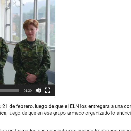
01:30
es 21 de febrero, luego de que el ELN los entregara a una c
ica,
luego de que en ese grupo armado organizado lo anunci
e los uniformados que secuestraron padece trastornos psiqui