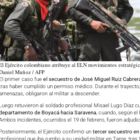
El Ejército colombiano atribuye al ELN movimientos estratégic
Daniel Muñoz / AFP
El primer caso fue
el secuestro de José Miguel Ruiz Cabrer
tras haber cumplido un permiso médico. Durante el trayecto
amenazas, obligaron al militar a descender.
Luego retuvieron al soldado profesional Misael Lugo Díaz c
departamento de Boyacá hacia Saravena
, cuando, según el 
Ambos incidentes, ocurridos el 19 de febrero, fueron adjudi
Posteriormente, el Ejército confirmó un
tercer secuestro e
profesional que iba rumbo a su unidad militar en Tame, tra