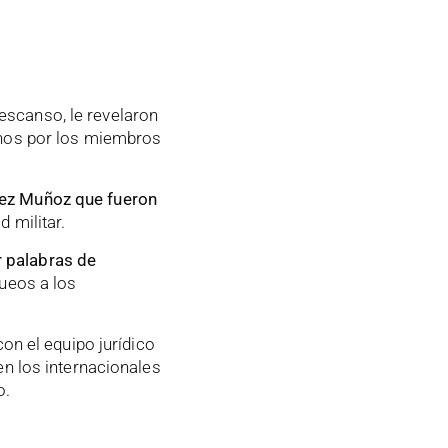
escanso, le revelaron
gnos por los miembros
dez Muñoz que fueron
 militar.
r palabras de
queos a los
on el equipo jurídico
en los internacionales
o.