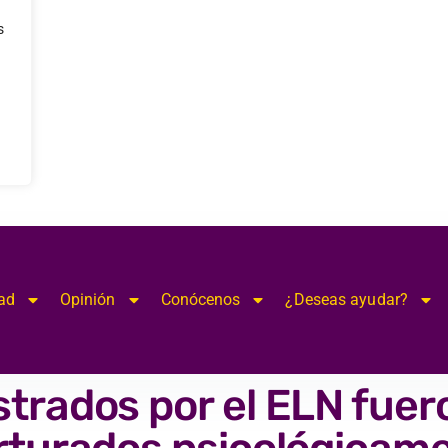
s
ad
Opinión
Conócenos
¿Deseas ayudar?
trados por el ELN fuer