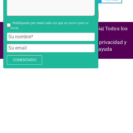
Telegram
Email
Notifiqueme por email cada vez que un nuevo post se
envie
(C) 2026 Alianza Reconstrucción Colombia| Todos los
derechos reservados
Historias de éxito | Marco legal |
Política privacidad y
cookies
| Enlaces aliados | Centro ayuda
COMENTARIO